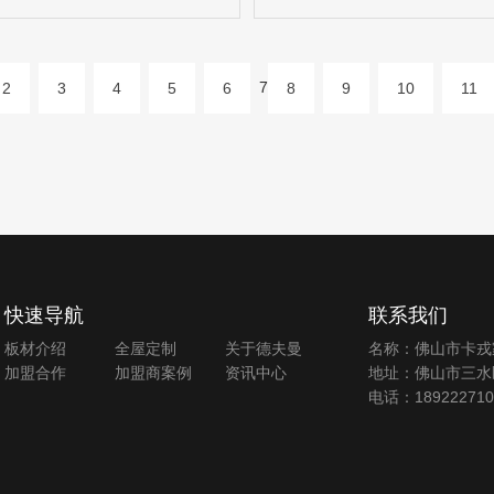
7
2
3
4
5
6
8
9
10
11
快速导航
联系我们
板材介绍
全屋定制
关于德夫曼
名称：佛山市卡戎
加盟合作
加盟商案例
资讯中心
地址：佛山市三水
电话：189222710