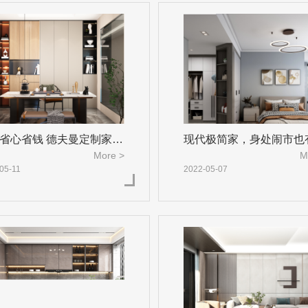
省心省钱 德夫曼定制家居
现代极简家，身处闹市也
More >
M
番小
05-11
2022-05-07