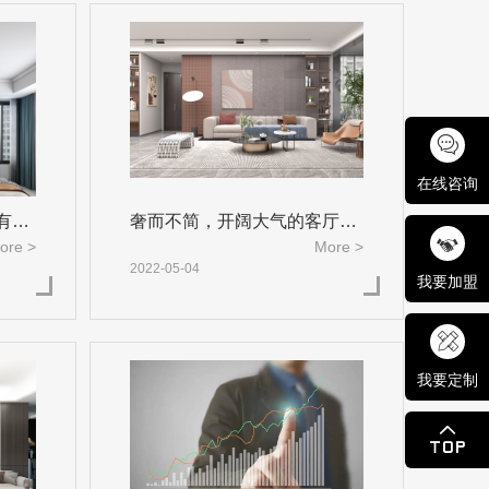
在线咨询
有一
奢而不简，开阔大气的客厅空
ore >
More >
间，
2022-05-04
我要加盟
我要定制