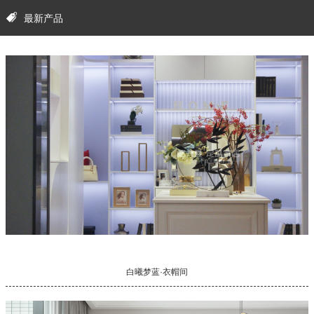
最新产品
白曦梦蓝·衣帽间