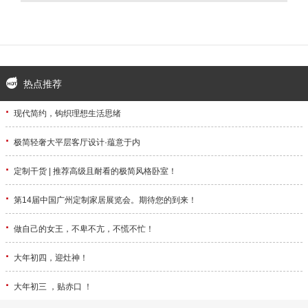
热点推荐
·
现代简约，钩织理想生活思绪
·
极简轻奢大平层客厅设计·蕴意于内
·
定制干货 | 推荐高级且耐看的极简风格卧室！
·
第14届中国广州定制家居展览会。期待您的到来！
·
做自己的女王，不卑不亢，不慌不忙！
·
大年初四，迎灶神！
·
大年初三 ，贴赤口 ！