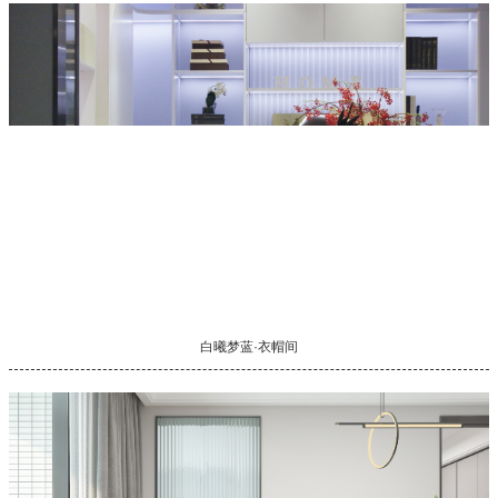
白曦梦蓝·衣帽间