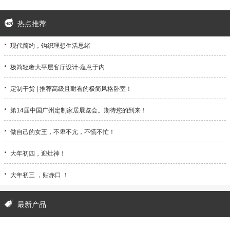
热点推荐
·
现代简约，钩织理想生活思绪
·
极简轻奢大平层客厅设计·蕴意于内
·
定制干货 | 推荐高级且耐看的极简风格卧室！
·
第14届中国广州定制家居展览会。期待您的到来！
·
做自己的女王，不卑不亢，不慌不忙！
·
大年初四，迎灶神！
·
大年初三 ，贴赤口 ！
最新产品