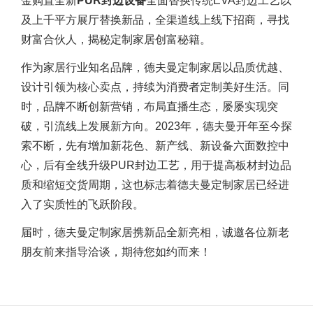
金购置全新
PUR封边设备
全面替换传统EVA封边工艺以
及上千平方展厅替换新品，全渠道线上线下招商，寻找
财富合伙人，揭秘定制家居创富秘籍。
作为家居行业知名品牌，德夫曼定制家居以品质优越、
设计引领为核心卖点，持续为消费者定制美好生活。同
时，品牌不断创新营销，布局直播生态，屡屡实现突
破，引流线上发展新方向。2023年，德夫曼开年至今探
索不断，先有增加新花色、新产线、新设备六面数控中
心，后有全线升级PUR封边工艺，用于提高板材封边品
质和缩短交货周期，这也标志着德夫曼定制家居已经进
入了实质性的飞跃阶段。
届时，德夫曼定制家居携新品全新亮相，诚邀各位新老
朋友前来指导洽谈，期待您如约而来！