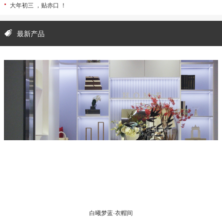
·
大年初三 ，贴赤口 ！
最新产品
白曦梦蓝·衣帽间