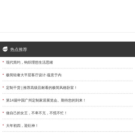
热点推荐
·
现代简约，钩织理想生活思绪
·
极简轻奢大平层客厅设计·蕴意于内
·
定制干货 | 推荐高级且耐看的极简风格卧室！
·
第14届中国广州定制家居展览会。期待您的到来！
·
做自己的女王，不卑不亢，不慌不忙！
·
大年初四，迎灶神！