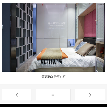
梵芙澜白·卧室衣柜