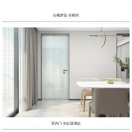
白曦梦蓝·衣帽间
室内门·长虹玻璃款