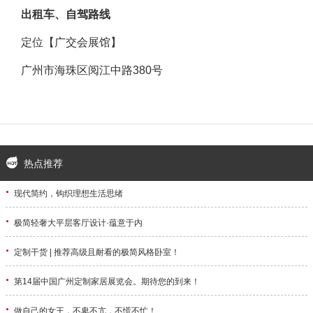
出租车、自驾路线
定位【广交会展馆】
广州市海珠区阅江中路380号
热点推荐
·
现代简约，钩织理想生活思绪
·
极简轻奢大平层客厅设计·蕴意于内
·
定制干货 | 推荐高级且耐看的极简风格卧室！
·
第14届中国广州定制家居展览会。期待您的到来！
·
做自己的女王，不卑不亢，不慌不忙！