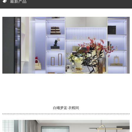
最新产品
白曦梦蓝·衣帽间