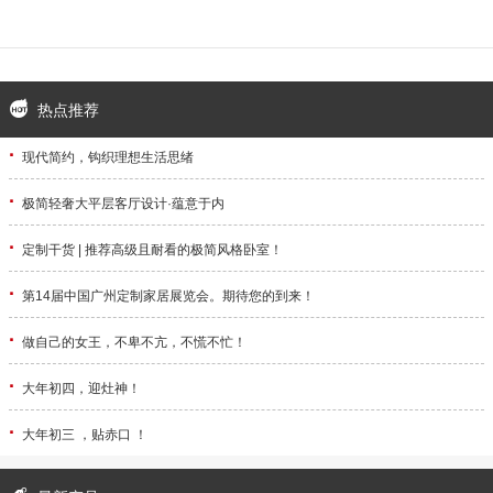
热点推荐
·
现代简约，钩织理想生活思绪
·
极简轻奢大平层客厅设计·蕴意于内
·
定制干货 | 推荐高级且耐看的极简风格卧室！
·
第14届中国广州定制家居展览会。期待您的到来！
·
做自己的女王，不卑不亢，不慌不忙！
·
大年初四，迎灶神！
·
大年初三 ，贴赤口 ！