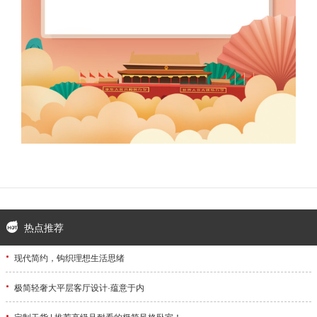
热点推荐
·
现代简约，钩织理想生活思绪
·
极简轻奢大平层客厅设计·蕴意于内
·