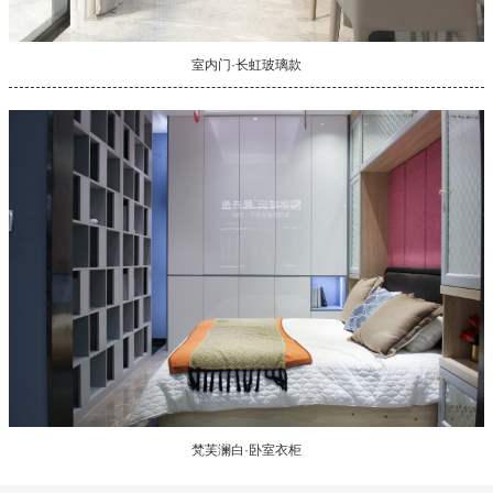
室内门·长虹玻璃款
梵芙澜白·卧室衣柜