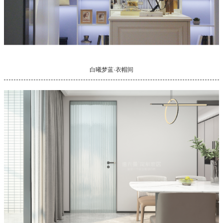
白曦梦蓝·衣帽间