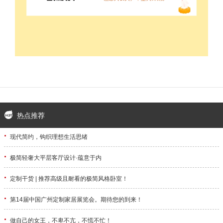
热点推荐
·
现代简约，钩织理想生活思绪
·
极简轻奢大平层客厅设计·蕴意于内
·
定制干货 | 推荐高级且耐看的极简风格卧室！
·
第14届中国广州定制家居展览会。期待您的到来！
·
做自己的女王，不卑不亢，不慌不忙！