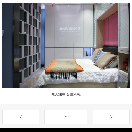
梵芙澜白·卧室衣柜