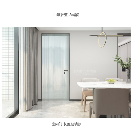
白曦梦蓝·衣帽间
室内门·长虹玻璃款