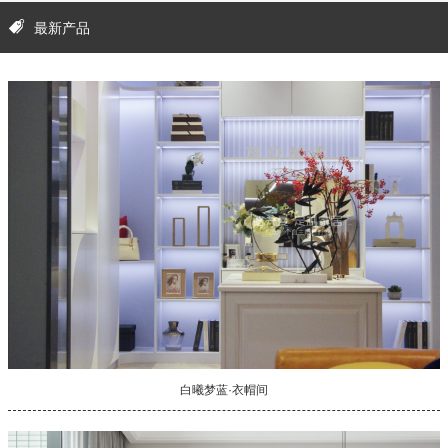
最新产品
白曦梦蓝·衣帽间