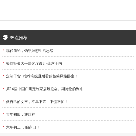
热点推荐
·
现代简约，钩织理想生活思绪
·
极简轻奢大平层客厅设计·蕴意于内
·
定制干货 | 推荐高级且耐看的极简风格卧室！
·
第14届中国广州定制家居展览会。期待您的到来！
·
做自己的女王，不卑不亢，不慌不忙！
·
大年初四，迎灶神！
·
大年初三 ，贴赤口 ！