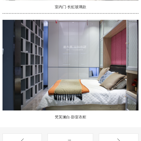
室内门·长虹玻璃款
梵芙澜白·卧室衣柜