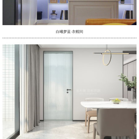
白曦梦蓝·衣帽间