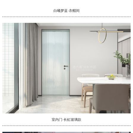
白曦梦蓝·衣帽间
室内门·长虹玻璃款