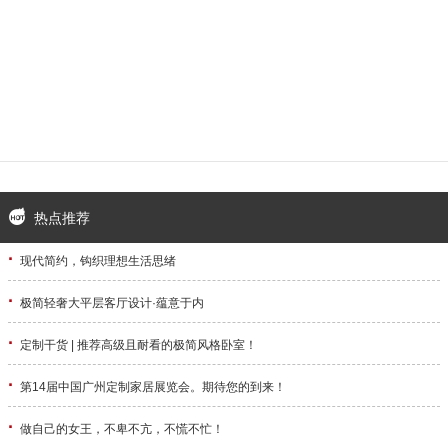
热点推荐
·
现代简约，钩织理想生活思绪
·
极简轻奢大平层客厅设计·蕴意于内
·
定制干货 | 推荐高级且耐看的极简风格卧室！
·
第14届中国广州定制家居展览会。期待您的到来！
·
做自己的女王，不卑不亢，不慌不忙！